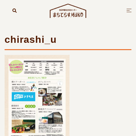
コ
ン
検
ト
索
テ
グ
ン
ル
ツ
メ
chirashi_u
へ
ニ
ス
ュ
キ
ー
ッ
プ