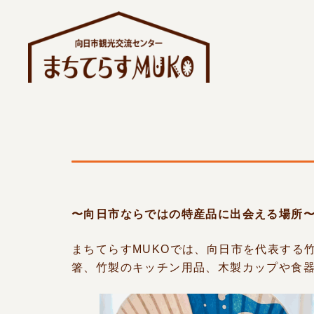
コ
ン
テ
ン
ツ
へ
ス
キ
ッ
プ
〜向日市ならではの特産品に出会える場所
まちてらすMUKOでは、向日市を代表する
箸、竹製のキッチン用品、木製カップや食