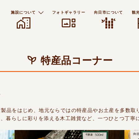
施設について
フォトギャラリー
向日市について
観
home_work
gallery_thumbnail
f
特産品コーナー
〜
竹製品をはじめ、地元ならではの特産品やお土産を多数取
器、暮らしに彩りを添える木工雑貨など、一つひとつ丁寧