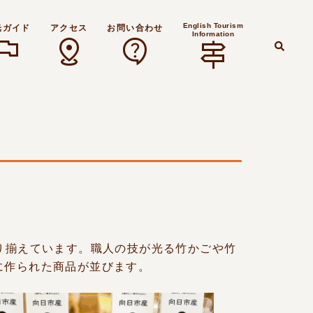
English Tourism
光ガイド
アクセス
お問い合わせ
Information
lag
distance
contact_support
signpost
検
索
り揃えています。職人の技が光る竹かごや竹
に作られた商品が並びます。