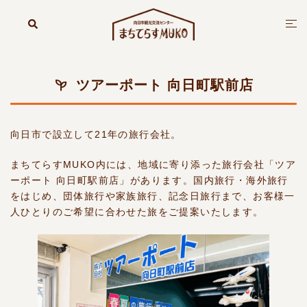
コ
ン
検
ト
索
テ
グ
ン
ル
ツ
メ
ツアーポート 向日町駅前店
へ
ニ
ス
ュ
キ
ー
ッ
向日市で設立して21年の旅行会社。
プ
まちてらすMUKO内には、地域に寄り添った旅行会社「ツア
ーポート 向日町駅前店」があります。国内旅行・海外旅行
をはじめ、団体旅行や家族旅行、記念日旅行まで、お客様一
人ひとりのご希望に合わせた旅をご提案いたします。