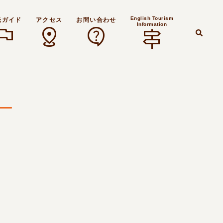
English Tourism
光ガイド
アクセス
お問い合わせ
Information
lag
distance
contact_support
signpost
検
索