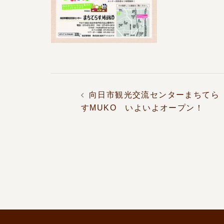
投
稿
向日市観光交流センターまちてら
ナ
すMUKO いよいよオープン！
ビ
ゲ
ー
シ
ョ
ン