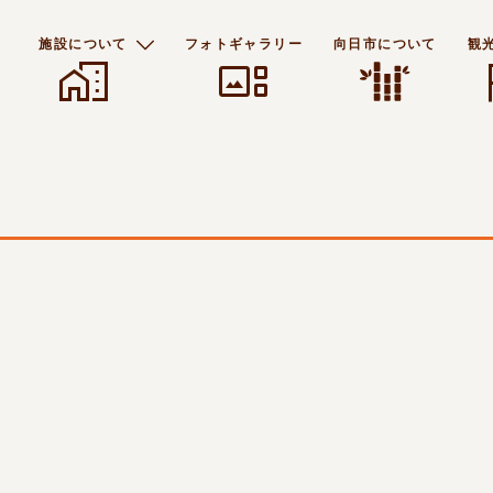
施設について
フォトギャラリー
向日市について
観
home_work
gallery_thumbnail
f