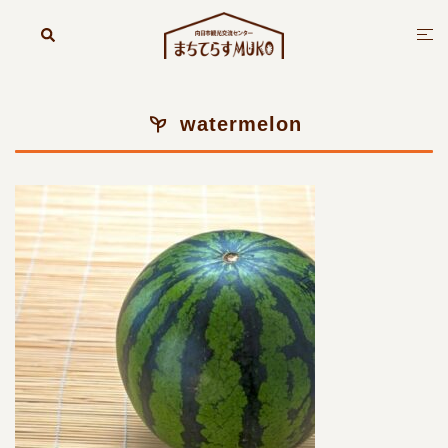
コ
ン
検
ト
索
テ
グ
ン
ル
ツ
メ
watermelon
へ
ニ
ス
ュ
キ
ー
ッ
プ