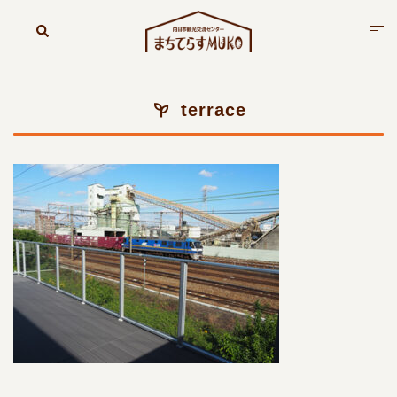
コ
ン
検
ト
索
テ
グ
ン
ル
ツ
メ
terrace
へ
ニ
ス
ュ
キ
ー
ッ
プ