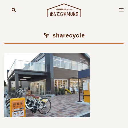
コ
ン
検
ト
索
テ
グ
ン
ル
ツ
メ
sharecycle
へ
ニ
ス
ュ
キ
ー
ッ
プ