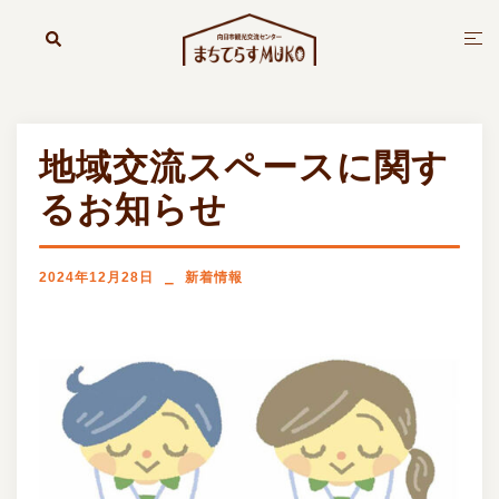
コ
ン
検
ト
索
テ
グ
ン
ル
ツ
メ
へ
ニ
地域交流スペースに関す
ス
ュ
キ
ー
るお知らせ
ッ
プ
2024年12月28日
新着情報