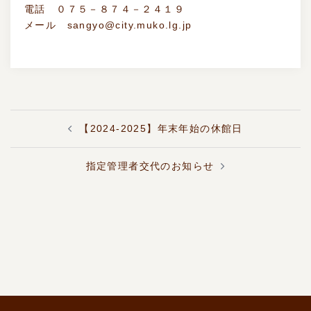
電話 ０７５－８７４－２４１９
メール sangyo@city.muko.lg.jp
投
【2024-2025】年末年始の休館日
稿
ナ
ビ
指定管理者交代のお知らせ
ゲ
ー
シ
ョ
ン