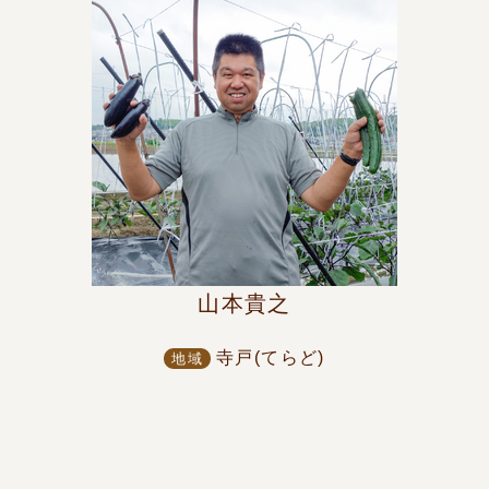
山本貴之
寺戸(てらど)
地域