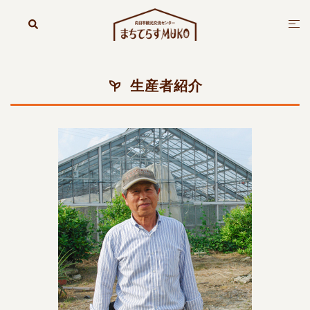
コ
ン
検
ト
索
テ
グ
ン
ル
ツ
メ
生産者紹介
へ
ニ
ス
ュ
キ
ー
ッ
プ