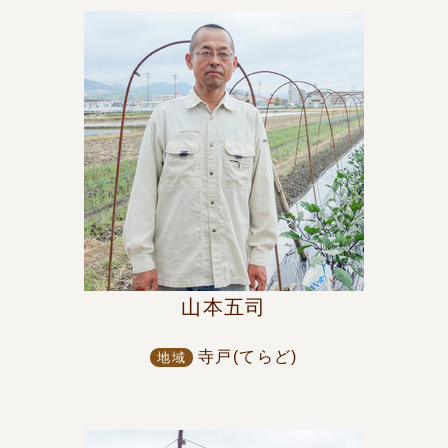
山本五司
寺戸(てらど)
地域