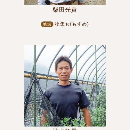
柴田光貢
物集女(もずめ)
地域