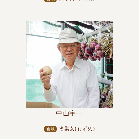
中山宇一
物集女(もずめ)
地域