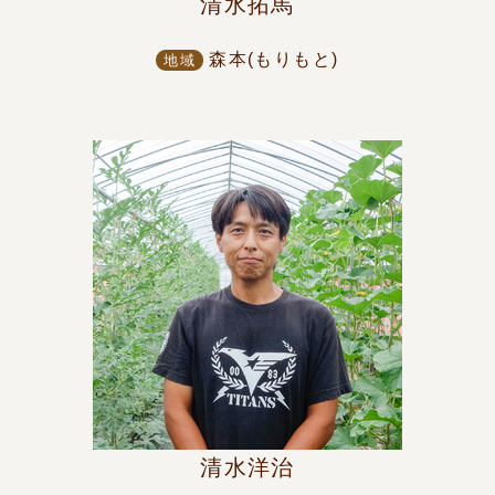
清水拓馬
森本(もりもと)
地域
清水洋治