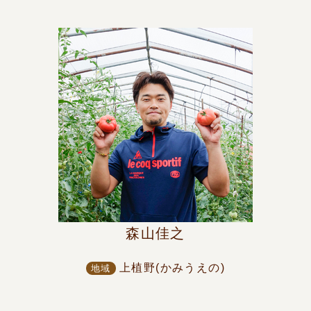
森山佳之
上植野(かみうえの)
地域