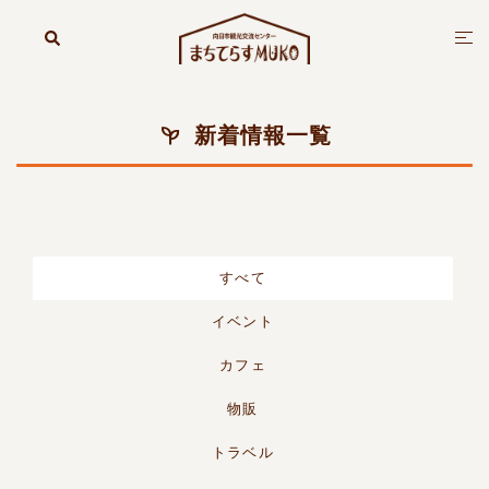
コ
ン
検
ト
索
テ
グ
ン
ル
ツ
メ
新着情報一覧
へ
ニ
ス
ュ
キ
ー
ッ
プ
すべて
イベント
カフェ
物販
トラベル