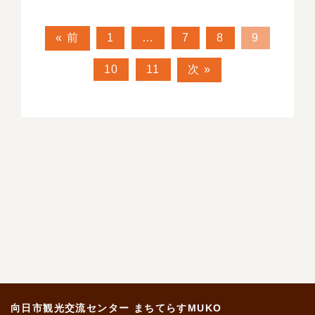
« 前
1
…
7
8
9
10
11
次 »
No post found
No post found
No post found
No post found
No post found
向日市観光交流センター まちてらすMUKO