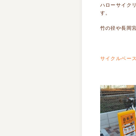
ハローサイク
す。
竹の径や長岡
サイクルベー