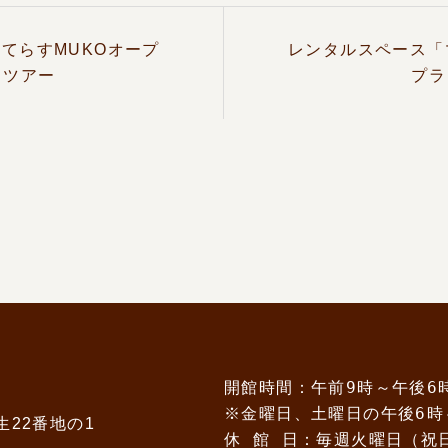
てらすMUKOオープ
レンタルスペース「
きツアー
プラ
開館時間：午前9時～午後6
※金曜日、土曜日の午後6時
生22番地の1
休 館 日：毎週火曜日（祝