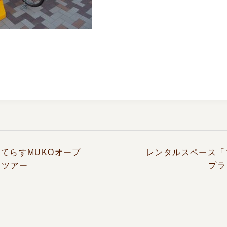
てらすMUKOオープ
レンタルスペース「
きツアー
プラ