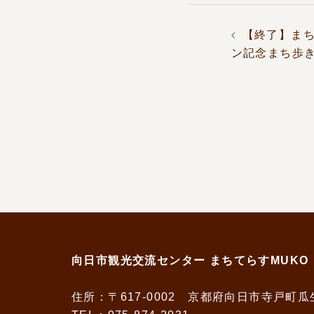
ョ
投
ン
稿
【終了】まち
ナ
ン記念まち歩
ビ
ゲ
ー
シ
ョ
ン
向日市観光交流センター まちてらすMUKO
住所：〒617-0002 京都府向日市寺戸町瓜