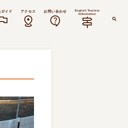
English Tourism
光ガイド
アクセス
お問い合わせ
Information
lag
distance
contact_support
signpost
検
索