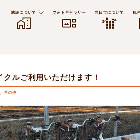
施設について
フォトギャラリー
向日市について
観
home_work
gallery_thumbnail
f
イクルご利用いただけます！
その他