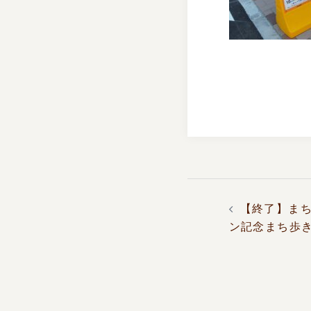
投
稿
【終了】まち
ナ
ン記念まち歩
ビ
ゲ
ー
シ