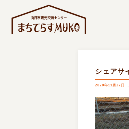
コ
ン
テ
ン
ツ
へ
ス
キ
ッ
シェアサ
プ
2020年11月27日