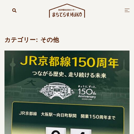
コ
ン
検
ト
索
テ
グ
ン
ル
ツ
メ
へ
ニ
カテゴリー:
その他
ス
ュ
キ
ー
ッ
プ