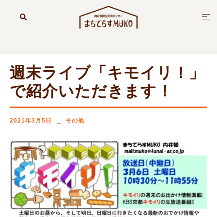
コ
ン
検
ト
索
テ
グ
ン
ル
ツ
メ
へ
ニ
週末ライブ「キモイリ！」
ス
ュ
キ
ー
で紹介いただきます！
ッ
プ
2021年3月5日
その他