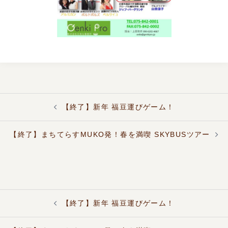
投
【終了】新年 福豆運びゲーム！
稿
ナ
ビ
【終了】まちてらすMUKO発！春を満喫 SKYBUSツアー
ゲ
ー
シ
ョ
ン
投
【終了】新年 福豆運びゲーム！
稿
ナ
ビ