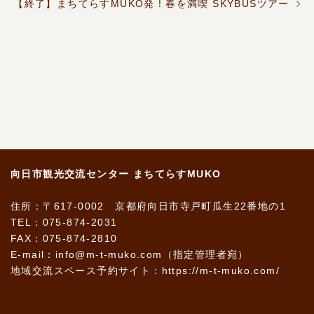
【終了】まちてらすMUKO発！春を満喫 SKYBUSツアー
ゲ
ー
シ
ョ
ン
向日市観光交流センター まちてらすMUKO
住所：〒617-0002 京都府向日市寺戸町瓜生22番地の1
TEL：075-874-2031
FAX：075-874-2810
E-mail：info@m-t-muko.com（指定管理者宛）
地域交流スペース予約サイト：
https://m-t-muko.com/