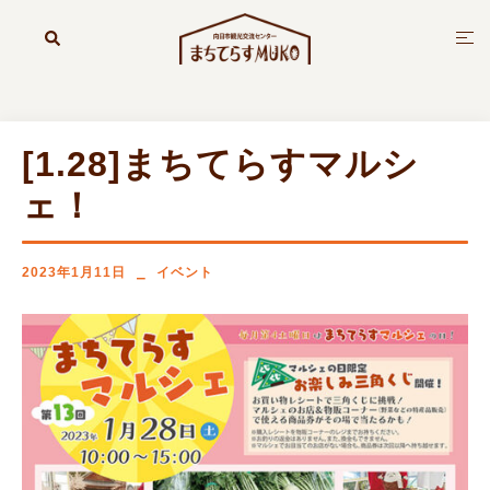
コ
ン
検
ト
索
テ
グ
ン
ル
ツ
メ
へ
ニ
[1.28]まちてらすマルシ
ス
ュ
キ
ー
ェ！
ッ
プ
2023年1月11日
イベント