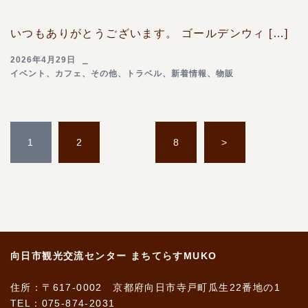
いつもありがとうございます。 ゴールデンウィ […]
2026年4月29日
イベント
、
カフェ
、
その他
、
トラベル
、
新着情報
、
物販
投
稿
1
2
…
8
>
の
ペ
ー
ジ
送
り
向日市観光交流センター まちてらすMUKO
住所：〒617-0002 京都府向日市寺戸町瓜生22番地の1
TEL：075-874-2031