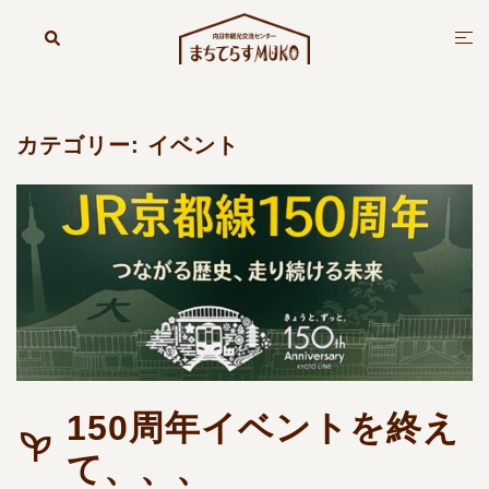
コ
ン
検
ト
索
テ
グ
ン
ル
ツ
メ
へ
ニ
カテゴリー:
イベント
ス
ュ
キ
ー
ッ
プ
150周年イベントを終え
て、、、