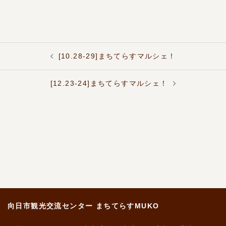
ー
シ
ョ
ン
投
[10.28-29]まちてらすマルシェ！
稿
ナ
ビ
[12.23-24]まちてらすマルシェ！
ゲ
ー
シ
ョ
ン
向日市観光交流センター まちてらすMUKO