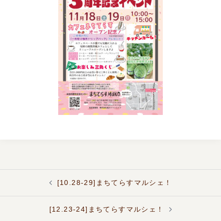
投
[10.28-29]まちてらすマルシェ！
稿
ナ
ビ
[12.23-24]まちてらすマルシェ！
ゲ