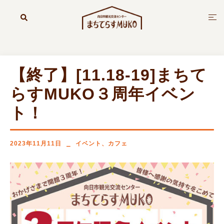
コ
ン
検
ト
索
テ
グ
ン
ル
ツ
メ
へ
ニ
【終了】[11.18-19]まちて
ス
ュ
キ
ー
らすMUKO３周年イベン
ッ
ト！
プ
2023年11月11日
イベント
、
カフェ