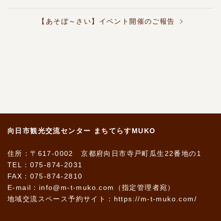
ナ
ビ
【あそぼ～さい】イベント開催のご報告
ゲ
ー
シ
ョ
ン
向日市観光交流センター まちてらすMUKO
住所：〒617-0002 京都府向日市寺戸町瓜生22番地の1
TEL：075-874-2031
FAX：075-874-2810
E-mail：info@m-t-muko.com（指定管理者宛）
地域交流スペース予約サイト：
https://m-t-muko.com/