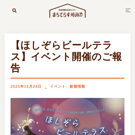
コ
ン
検
ト
索
テ
グ
ン
ル
ツ
メ
へ
ニ
【ほしぞらビールテラ
ス
ュ
キ
ー
ス】イベント開催のご報
ッ
告
プ
2025年11月24日
イベント
、
新着情報