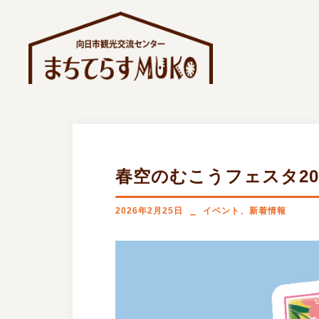
コ
ン
テ
ン
ツ
へ
ス
キ
ッ
春空のむこうフェスタ20
プ
2026年2月25日
イベント
、
新着情報