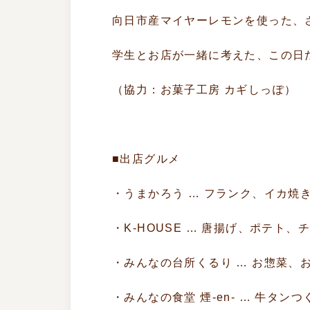
向日市産マイヤーレモンを使った、
学生とお店が一緒に考えた、この日
（協力：お菓子工房 カギしっぽ）
■出店グルメ
・うまかろう … フランク、イカ焼
・K-HOUSE … 唐揚げ、ポテト、
・みんなの台所くるり … お惣菜、
・みんなの食堂 煙-en- … 牛タンつ