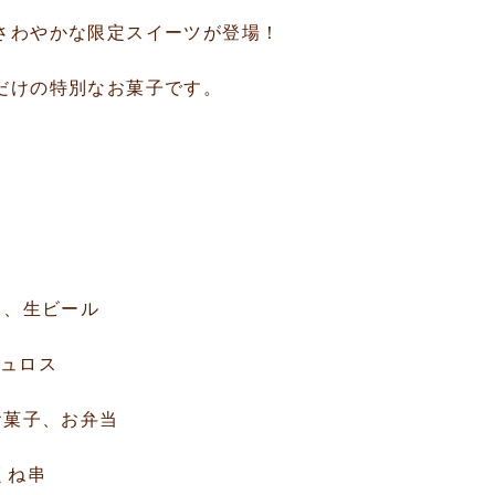
さわやかな限定スイーツが登場！
だけの特別なお菓子です。
き、生ビール
チュロス
お菓子、お弁当
くね串