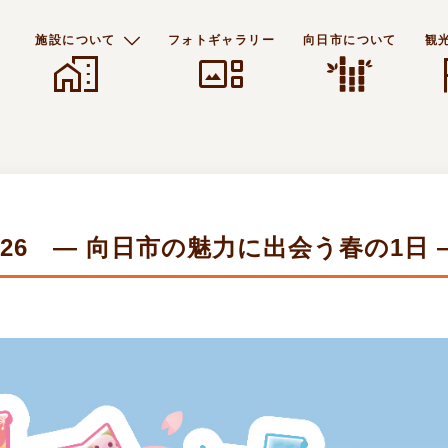
施設について
フォトギャラリー
向日市について
観
home_work
gallery_thumbnail
f
26 ― 向日市の魅力に出会う春の1日 