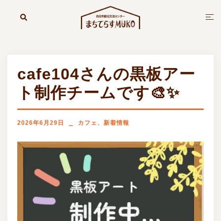
コ
ン
検
ト
索
テ
グ
ン
ル
ツ
メ
へ
ニ
cafe104さんの黒板アー
ス
ュ
キ
ー
ト制作チームです🎨✨
ッ
プ
2026年6月29日
カフェ
、
新着情報