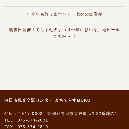
投
今年も飾ります〜！！七夕の短冊🎋
稿
ナ
ビ
明後日開催！てらす七夕まつり〜星に願いを、地ビール
ゲ
で乾杯〜
ー
シ
ョ
ン
向日市観光交流センター まちてらすMUKO
住所：〒617-0002 京都府向日市寺戸町瓜生22番地の1
TEL：075-874-2031
FAX：075-874-2810