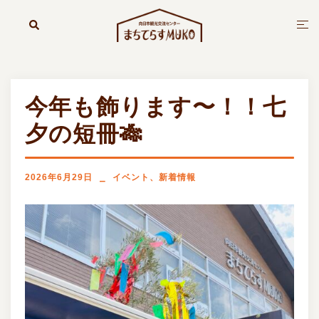
コ
ン
検
ト
索
テ
グ
ン
ル
ツ
メ
へ
ニ
今年も飾ります〜！！七
ス
ュ
キ
ー
夕の短冊🎋
ッ
プ
2026年6月29日
イベント
、
新着情報