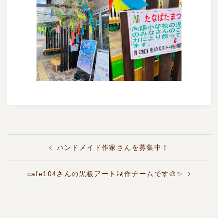
投
ハンドメイド作家さんを募集中！
稿
ナ
ビ
cafe104さんの黒板アート制作チームです🎨✨
ゲ
ー
シ
ョ