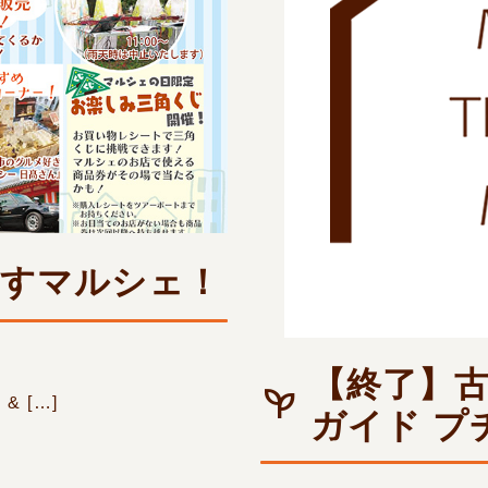
らすマルシェ！
【終了】古
 […]
ガイド プ