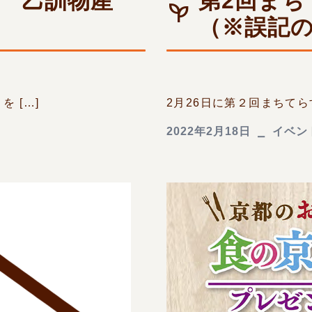
 乙訓物産
第2回ま
！
（※誤記
 […]
2月26日に第２回まちてら
2022年2月18日
イベン