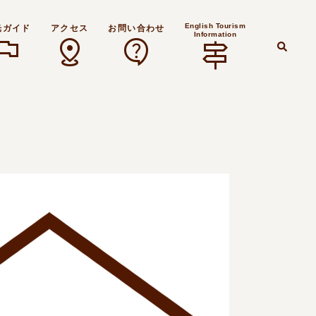
English Tourism
光ガイド
アクセス
お問い合わせ
Information
lag
distance
contact_support
signpost
検
索