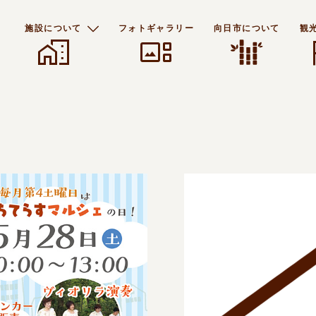
施設について
フォトギャラリー
向日市について
観
home_work
gallery_thumbnail
f