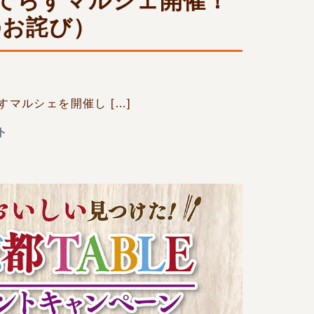
ちてらすマルシェ開催！
のお詫び）
すマルシェを開催し […]
ト