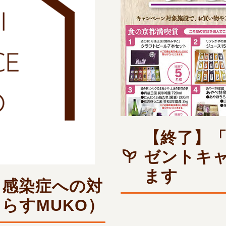
【終了】「
ゼントキ
ます
ス感染症への対
らすMUKO）