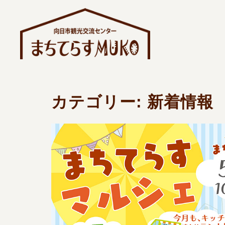
コ
ン
テ
ン
ツ
へ
ス
カテゴリー:
新着情報
キ
ッ
プ