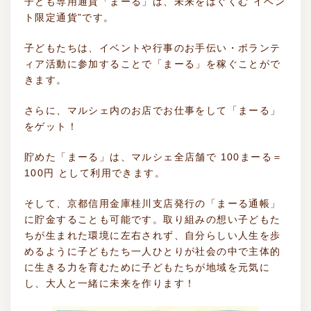
子ども専用通貨「まーる」は、未来をはぐくむ“イベン
ト限定通貨”です。
子どもたちは、イベントや行事のお手伝い・ボランテ
ィア活動に参加することで「まーる」を稼ぐことがで
きます。
さらに、マルシェ内のお店でお仕事をして「まーる」
をゲット！
貯めた「まーる」は、マルシェ全店舗で 100まーる＝
100円 として利用できます。
そして、京都信用金庫桂川支店発行の「まーる通帳」
に貯金することも可能です。取り組みの想い子どもた
ちが生まれた環境に左右されず、自分らしい人生を歩
めるように子どもたち一人ひとりが社会の中で主体的
に生きる力を育むために子どもたちが地域を元気に
し、大人と一緒に未来を作ります！