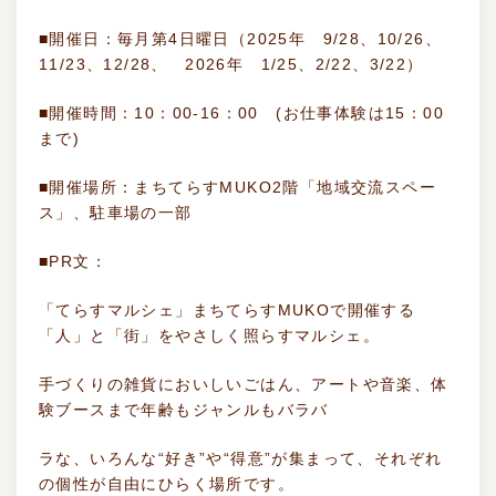
■開催日：毎月第4日曜日（2025年 9/28、10/26、
11/23、12/28、 2026年 1/25、2/22、3/22）
■開催時間：10：00-16：00 (お仕事体験は15：00
まで)
■開催場所：まちてらすMUKO2階「地域交流スペー
ス」、駐車場の一部
■PR文：
「てらすマルシェ」まちてらすMUKOで開催する
「人」と「街」をやさしく照らすマルシェ。
手づくりの雑貨においしいごはん、アートや音楽、体
験ブースまで年齢もジャンルもバラバ
ラな、いろんな“好き”や“得意”が集まって、それぞれ
の個性が自由にひらく場所です。