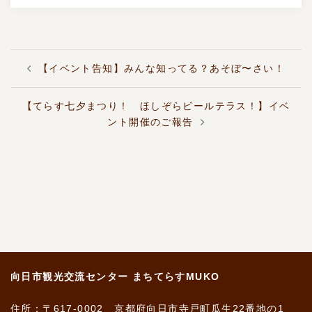
投
【イベント告知】みんな知ってる？あそぼ〜さい！
稿
ナ
ビ
【てらす七夕まつり！ ほしぞらビールテラス！】イベ
ゲ
ント開催のご報告
ー
シ
ョ
ン
向日市観光交流センター まちてらすMUKO
住所：〒617-0002 京都府向日市寺戸町瓜生22番地の1