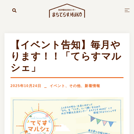
コ
ン
検
ト
索
テ
グ
ン
ル
ツ
メ
へ
ニ
【イベント告知】毎月や
ス
ュ
キ
ー
ります！！「てらすマル
ッ
シェ」
プ
2025年10月24日
イベント
、
その他
、
新着情報