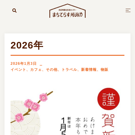
コ
ン
検
ト
索
テ
グ
ン
ル
ツ
メ
へ
ニ
2026年
ス
ュ
キ
ー
ッ
2026年1月3日
プ
イベント
、
カフェ
、
その他
、
トラベル
、
新着情報
、
物販