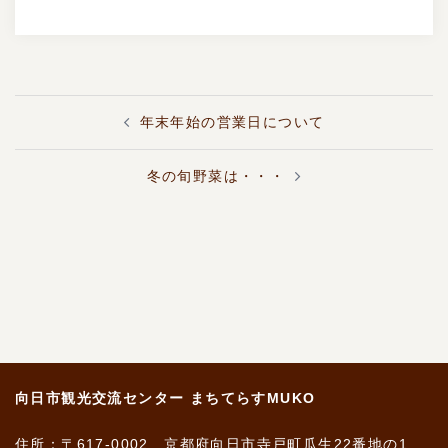
投
年末年始の営業日について
稿
ナ
ビ
冬の旬野菜は・・・
ゲ
ー
シ
ョ
ン
向日市観光交流センター まちてらすMUKO
住所：〒617-0002 京都府向日市寺戸町瓜生22番地の1