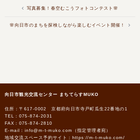
投
写真募集！春空むこうフォトコンテスト🌸
稿
ナ
ビ
🌸向日市のまちを探検しながら楽しむイベント開催！
ゲ
ー
シ
ョ
ン
向日市観光交流センター まちてらすMUKO
住所：〒617-0002 京都府向日市寺戸町瓜生22番地の1
TEL：075-874-2031
FAX：075-874-2810
E-mail：info@m-t-muko.com（指定管理者宛）
地域交流スペース予約サイト：
https://m-t-muko.com/