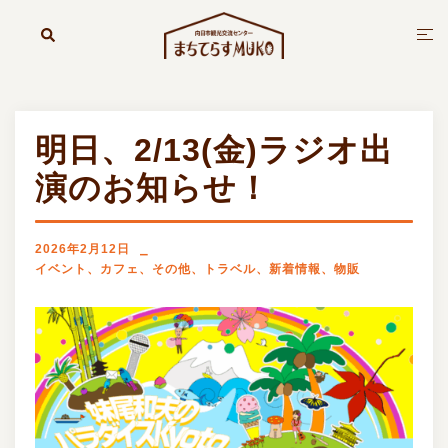
コ
ン
検
ト
索
テ
グ
ン
ル
ツ
メ
へ
ニ
明日、2/13(金)ラジオ出
ス
ュ
キ
ー
演のお知らせ！
ッ
プ
2026年2月12日
イベント
、
カフェ
、
その他
、
トラベル
、
新着情報
、
物販